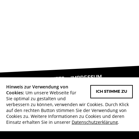
IMPRESSUM
TICKETS
NACH OBEN
Hinweis zur Verwendung von
FACEBOOK
DATENSCHUTZERKLÄRUNG
Cookies:
Um unsere Webseite für
ICH STIMME ZU
Sie optimal zu gestalten und
in Karlsruhe
Made with
verbessern zu können, verwenden wir Cookies. Durch Klick
auf den rechten Button stimmen Sie der Verwendung von
Cookies zu. Weitere Informationen zu Cookies und deren
Zurück zur Veranstaltung
Einsatz erhalten Sie in unserer
Datenschutzerklärung
.
Gefördert von: