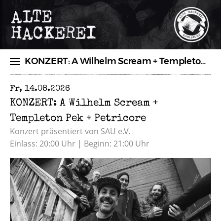
KONZERT: A Wilhelm Scream + Templeton Pek + Petricore
Fr, 14.08.2026
NEUIGKEITEN
PROGRAMM
KONZERT: A Wilhelm Scream +
Templeton Pek + Petricore
TICKETS
ÜBER UNS
Konzert präsentiert von SAU e.V.
VERMIETUNG
Einlass: 20:00 Uhr | Beginn: 21:00 Uhr
SHOP
ANFAHRT & ÖFFNUNGSZEITEN
BOOKING