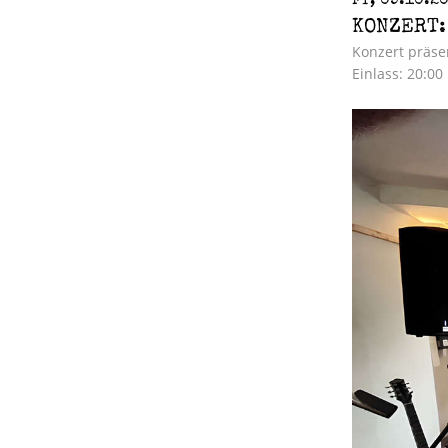
KONZERT:
Konzert präsen
Einlass: 20:00
Zurück zur Ver