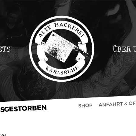
ETS
ÜBER 
ANFAHRT & Ö
SHOP
USGESTORBEN
026