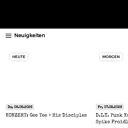
Neuigkeiten
NEUIGKEITEN
PROGRAMM
HEUTE
MORGEN
TICKETS
ÜBER UNS
VERMIETUNG
SHOP
Do, 06.08.2026
Fr, 07.08.2026
ANFAHRT & ÖFFNUNGSZEITEN
KONZERT: Gee Tee + His Disciples
D.I.Y. Punk 
Spike Froid
BOOKING