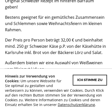
Original Schweizer Rezept im hinteren Barraum
geben!
Bestens geeignet für ein gemütliches Zusammensein
und Schlemmen sowie Weihnachtsfeiern im kleinen
Rahmen.
Der Preis pro Person beträgt 32,00 € und beinhaltet
mind. 250 gr Schweizer Käse p.P. von der Käsehütte in
Karlsruhe inkl. Brot von der Bäckerei Lörz und Salat.
Außerdem bieten wir eine Auswahl von Weißweinen
vom Weingut Lidy an.
Hinweis zur Verwendung von
Anmeldung via E-Mail an laura@altehackerei.de!
Cookies:
Um unsere Webseite für
ICH STIMME ZU
Sie optimal zu gestalten und
Wir freuen uns auf euch!
verbessern zu können, verwenden wir Cookies. Durch Klick
auf den rechten Button stimmen Sie der Verwendung von
Cookies zu. Weitere Informationen zu Cookies und deren
Einsatz erhalten Sie in unserer
Datenschutzerklärung
.
Termine unter
Programm
!