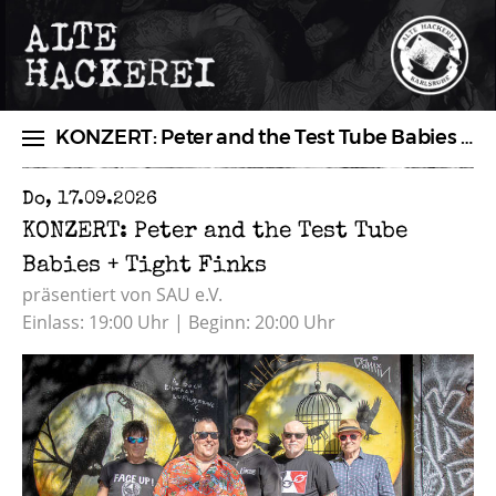
KONZERT: Peter and the Test Tube Babies + Tight Finks
Do, 17.09.2026
NEUIGKEITEN
PROGRAMM
KONZERT: Peter and the Test Tube
Babies + Tight Finks
TICKETS
ÜBER UNS
präsentiert von SAU e.V.
VERMIETUNG
Einlass: 19:00 Uhr | Beginn: 20:00 Uhr
SHOP
ANFAHRT & ÖFFNUNGSZEITEN
BOOKING