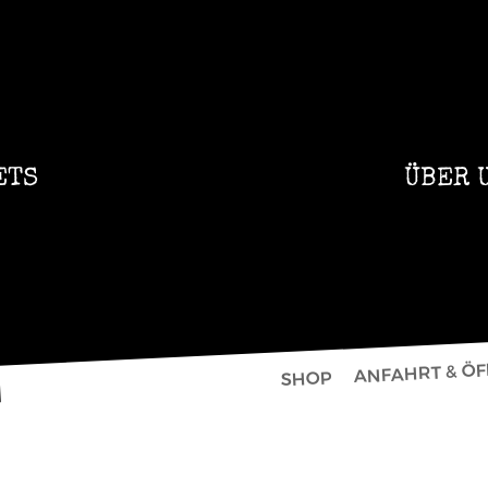
ETS
ÜBER 
ANFAHRT & Ö
SHOP
N