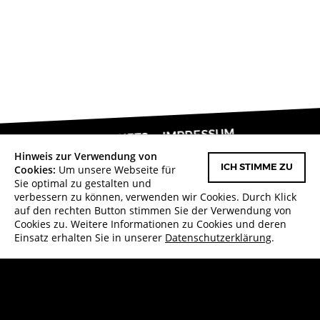
IMPRESSUM
TICKETS
NACH OBEN
Hinweis zur Verwendung von
FACEBOOK
DATENSCHUTZERKLÄRUNG
Cookies:
Um unsere Webseite für
ICH STIMME ZU
Sie optimal zu gestalten und
in Karlsruhe
Made with
verbessern zu können, verwenden wir Cookies. Durch Klick
auf den rechten Button stimmen Sie der Verwendung von
Cookies zu. Weitere Informationen zu Cookies und deren
Zurück zur Veranstaltung
Einsatz erhalten Sie in unserer
Datenschutzerklärung
.
Gefördert von: